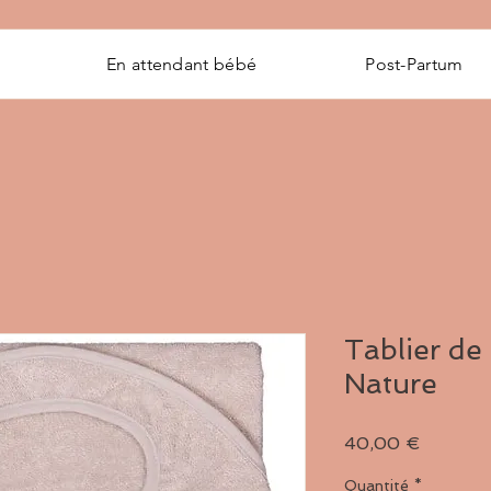
En attendant bébé
Post-Partum
Tablier de 
Nature
Prix
40,00 €
Quantité
*